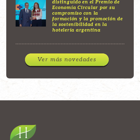
distinguido en el Premio de
Economía Circular por su
compromiso con la
formación y la promoción de
la sostenibilidad en la
hotelería argentina
Ver más novedades