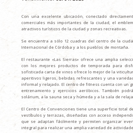
Con una excelente ubicación, conectado directamen
comerciales más importantes de la ciudad, el emblemá
atractivos turísticos de la ciudad y zonas recreativas.
Se encuentra a sólo 12 cuadras del centro de la ciuda
Internacional de Córdoba y a los pueblos de montaña.
El restaurante «Las Sierras» ofrece una amplia selecc
con los mejores productos de temporada para disfr
sofisticada carta de vinos ofrece lo mejor de la viticult
aperitivos ligeros, bebidas refrescantes y una varied
informal y relajado. El centro de fitness cuenta con u
entrenamiento y ejercicios aeróbicos. También podrá
solárium, a la sauna seca y húmeda y a la sala de relaja
El Centro de Convenciones tiene una superficie total d
vestíbulos y terrazas, diseñadas con acceso independi
que se adaptan fácilmente y permiten organizar even
integral para realizar una amplia variedad de actividad