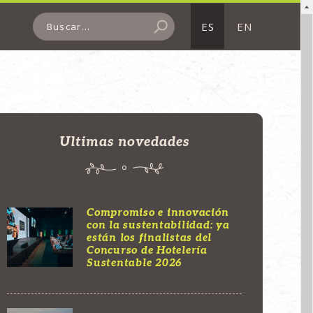
ES
EN
Ultimas novedades
Compromiso e innovación
con la sustentabilidad: ya
están los finalistas del
Concurso de Hotelería
Sustentable 2026