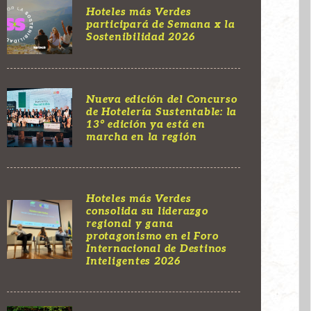
Hoteles más Verdes
participará de Semana x la
Sostenibilidad 2026
Nueva edición del Concurso
de Hotelería Sustentable: la
13° edición ya está en
marcha en la región
Hoteles más Verdes
consolida su liderazgo
regional y gana
protagonismo en el Foro
Internacional de Destinos
Inteligentes 2026