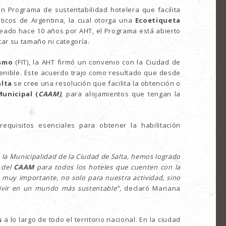
n Programa de sustentabilidad hotelera que facilita
ticos de Argentina, la cual otorga una
Ecoetiqueta
 creado hace 10 años por AHT, el Programa está abierto
tar su tamaño ni categoría.
ismo
(FIT), la AHT firmó un convenio con la Ciudad de
tenible. Este acuerdo trajo como resultado que desde
alta
se cree una resolución que facilita la obtención o
unicipal (
CAAM)
, para alojamientos que tengan la
equisitos esenciales para obtener la habilitación
n la Municipalidad de la Ciudad de Salta, hemos logrado
e del
CAAM
para todos los hoteles que cuenten con la
 muy importante, no solo para nuestra actividad, sino
vivir en un mundo más sustentable”,
declaró Mariana
s
a lo largo de todo el territorio nacional. En la ciudad