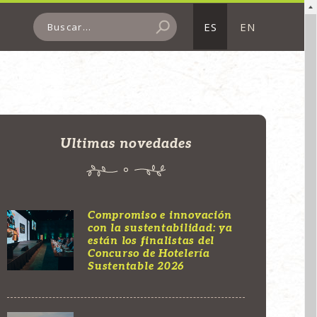
ES
EN
Ultimas novedades
Compromiso e innovación
con la sustentabilidad: ya
están los finalistas del
Concurso de Hotelería
Sustentable 2026