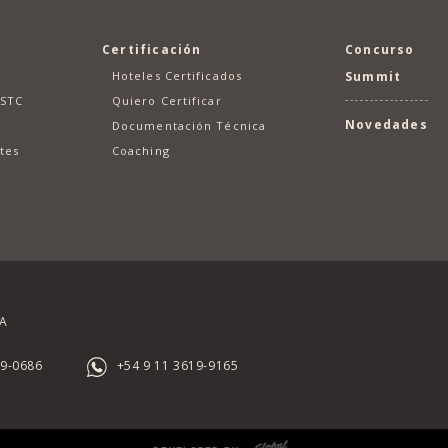
Certificación
Concurso
Hoteles Certificados
Summit
GSTC
Quiero Certificar
Novedades
Documentación Técnica
tes
Coaching
BA
19-0686
+54 9 11 3619-9165