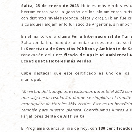
Salta, 25 de enero de 2023
. Hoteles más Verdes es u
herramientas para la gestión de los alojamientos turís
con distintos niveles (bronce, plata y oro). Si bien fue
a cualquier alojamiento turístico de Argentina, sin impor
En el marco de la última
Feria Internacional de Tur
Salta con la finalidad de fomentar un destino más sos
la
Secretaria de Servicios Públicos y Ambiente de S
renovación del
Certificado de Aptitud Ambiental M
Ecoetiqueta Hoteles más Verdes
.
Cabe destacar que este certificado es uno de los r
municipal.
“En virtud del trabajo que realizamos durante el 2022 co
que salga esta resolución donde se simplifica el trámit
ecoetiqueta de Hoteles Más Verdes. Este es un beneficio
también para nuestro planeta. Contribuimos juntos a 
Farjat, presidente de
AHT Salta
.
El Programa cuenta, al día de hoy, con
130 certificado