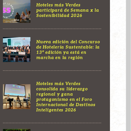
Hoteles más Verdes
participará de Semana x la
Sostenibilidad 2026
Nueva edición del Concurso
de Hotelería Sustentable: la
13° edición ya está en
marcha en la región
Hoteles más Verdes
consolida su liderazgo
regional y gana
protagonismo en el Foro
Internacional de Destinos
Inteligentes 2026