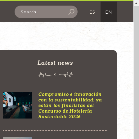
ES
EN
Latest news
Compromiso e innovación
con la sustentabilidad: ya
están los finalistas del
Concurso de Hotelería
Sustentable 2026