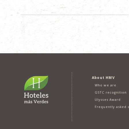
About HMV
Who we are
GSTC recognition
Ulysses Award
Frequently asked 