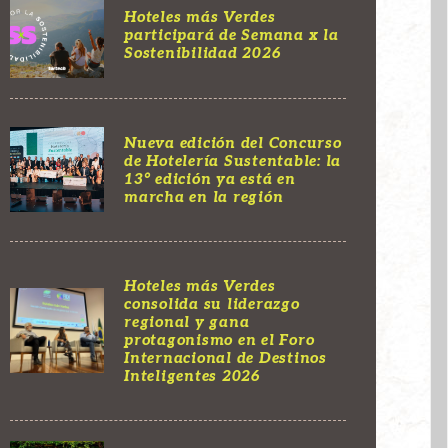
Hoteles más Verdes
participará de Semana x la
Sostenibilidad 2026
Nueva edición del Concurso
de Hotelería Sustentable: la
13° edición ya está en
marcha en la región
Hoteles más Verdes
consolida su liderazgo
regional y gana
protagonismo en el Foro
Internacional de Destinos
Inteligentes 2026