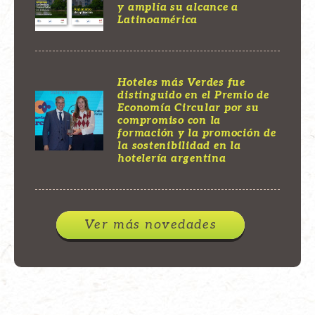
y amplía su alcance a
Latinoamérica
Hoteles más Verdes fue
distinguido en el Premio de
Economía Circular por su
compromiso con la
formación y la promoción de
la sostenibilidad en la
hotelería argentina
Ver más novedades